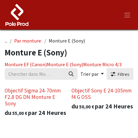
Se rendre au contenu
...
Par monture:
Monture E (Sony)
Monture E (Sony)
Monture EF (Canon)
Monture E (Sony)
Monture Micro 4/3
Trier par
Filtres
Objectif Sigma 24-70mm
Objectif Sony E 24-105mm
F2.8 DG DN Monture E
f4 G OSS
Sony
du
par
24
Heures
50,00
€
du
par
24
Heures
55,00
€