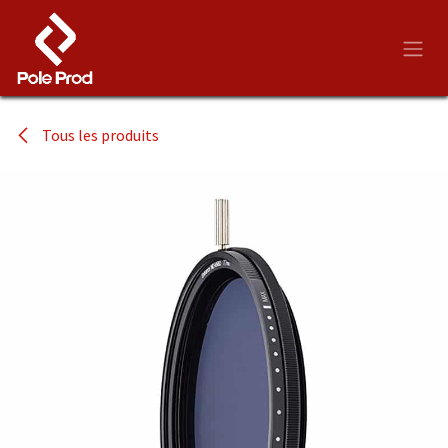
Se rendre au contenu
Tous les produits