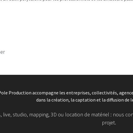
ser
Pole Production accompagne les entreprises, collectivités, agen
dans la création, la captation et la diffusion de l
, live, studio, mapping, 3D ou location de matériel : nous 
projet.