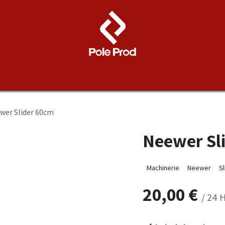
Contactez-nous
Location matériel
wer Slider 60cm
Neewer Sl
Machinerie
Neewer
Sl
20,00
€
/
24
H