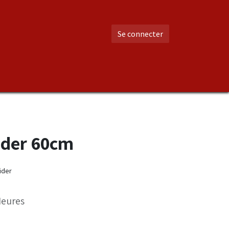
Se connecter
ider 60cm
ider
eures