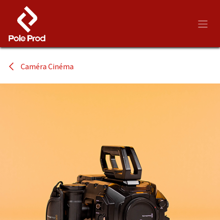
Se rendre au contenu
Caméra Cinéma