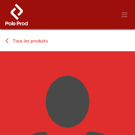
Se rendre au contenu
Tous les produits