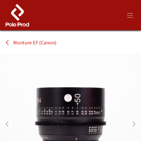
Se rendre au contenu
Monture EF (Canon)