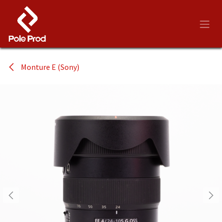
Se rendre au contenu
Monture E (Sony)